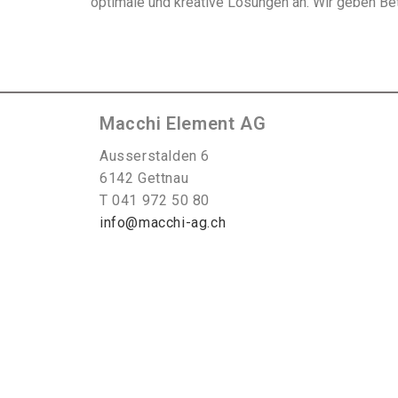
optimale und kreative Lösungen an. Wir geben Be
Macchi Element AG
Ausserstalden 6
6142 Gettnau
T 041 972 50 80
info@macchi-ag.ch