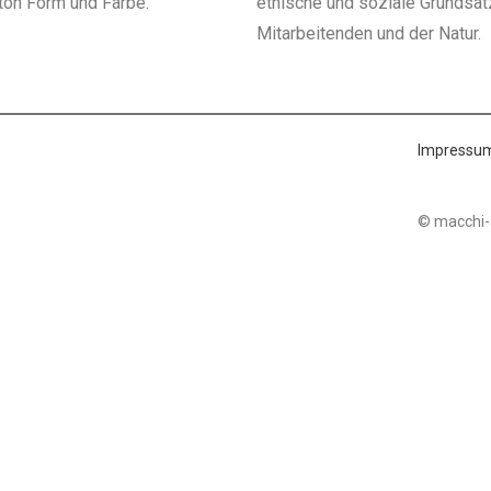
ton Form und Farbe.
ethische und soziale Grundsät
Mitarbeitenden und der Natur.
Impressum
© macchi-